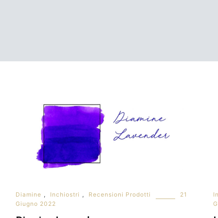
Diamine
,
Inchiostri
,
Recensioni Prodotti
21
I
Giugno 2022
G