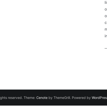
l
o
o
c
m
i
 rights reserved. Theme:
Cenote
by ThemeGrill. Powered by
WordPres