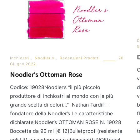
D
G
Inchiostri
,
Noodler's
,
Recensioni Prodotti
20
Giugno 2022
C
Noodler’s Ottoman Rose
v
Codice: 19028Noodler’s “il più piccolo
d
produttore di inchiostri al mondo con la più
v
grande scelta di colori…” Nathan Tardif –
b
fondatore della Noodler’s Le caratteristiche
f
dichiarate:Noodler’s OTTOMAN ROSE N. 19028
c
Boccetta da 90 ml [€ 12]Bulletproof (resistente
t
agli UV, a candeggina e sbiancanti): NOEternal