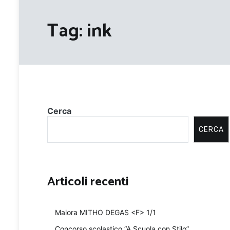
Tag:
ink
Cerca
CERCA
Articoli recenti
Maiora MITHO DEGAS <F> 1/1
Concorso scolastico “A Scuola con Stilo”