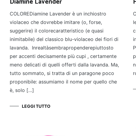
Diamine Lavender
H
COLOREDiamine Lavender è un inchiostro
C
violaceo che dovrebbe imitare (o, forse,
l
suggerire) il colorecaratteristico (e quasi
c
inimitabile) del classico blu-violaceo dei fiori di
i
lavanda. Inrealtàsembrapropenderepiuttosto
P
per accenti decisamente più cupi , certamente
p
meno delicati di quelli offerti dalla lavanda. Ma,
n
tutto sommato, si tratta di un paragone poco
r
proponibile: assumiamo il nome per quello che
è, solo […]
LEGGI TUTTO