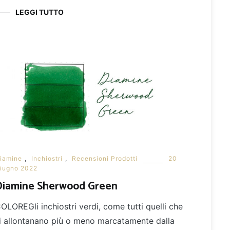
LEGGI TUTTO
iamine
,
Inchiostri
,
Recensioni Prodotti
20
iugno 2022
Diamine Sherwood Green
OLOREGli inchiostri verdi, come tutti quelli che
i allontanano più o meno marcatamente dalla