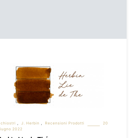
nchiostri
,
J. Herbin
,
Recensioni Prodotti
20
iugno 2022