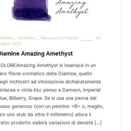
iamine
,
Inchiostri
,
Recensioni Prodotti
20
iugno 2022
Diamine Amazing Amethyst
OLOREAmazing Amethyst si inserisce in un
ero filone cromatico della Diamine, quello
egli inchiostri ad intonazione dichiaratamente
iolacea o viola-blu: penso a Damson, Imperial
lue, Bilberry, Grape. Se si usa una penna dal
lusso generoso (con un pennino <B> o, meglio,
on uno stub da oltre il millimetro) allora il
ratto prodotto esibirà variazioni di densità […]