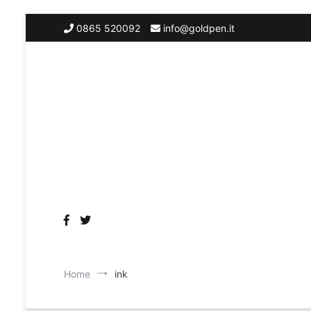
Salta
0865 520092
info@goldpen.it
al
contenuto
Home
ink