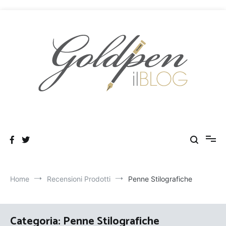
Salta
al
contenuto
Goldpen.it – Blog & Recensioni
Home
Recensioni Prodotti
Penne Stilografiche
Categoria:
Penne Stilografiche