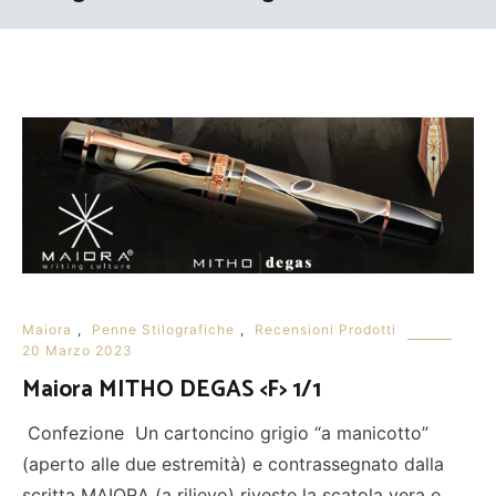
Maiora
,
Penne Stilografiche
,
Recensioni Prodotti
20 Marzo 2023
Maiora MITHO DEGAS <F> 1/1
Confezione Un cartoncino grigio “a manicotto”
(aperto alle due estremità) e contrassegnato dalla
scritta MAIORA (a rilievo) riveste la scatola vera e