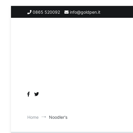
Salta
0865 520092
info@goldpen.it
al
contenuto
Home
Noodler's