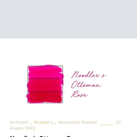
Inchiostri
,
Noodler's
,
Recensioni Prodotti
20
Giugno 2022