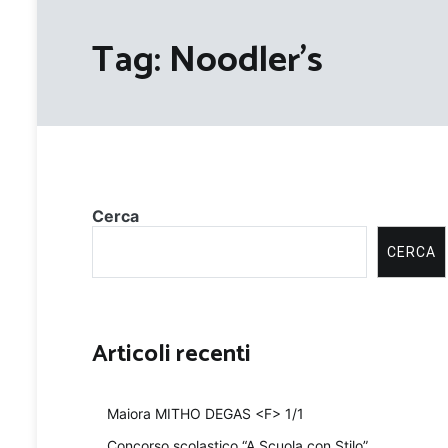
Tag:
Noodler's
Cerca
CERCA
Articoli recenti
Maiora MITHO DEGAS <F> 1/1
Concorso scolastico “A Scuola con Stilo”